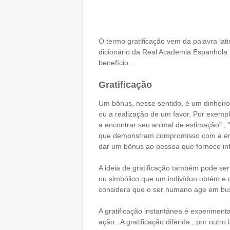
O termo gratificação vem da palavra lati
dicionário da Real Academia Espanhola
benefício .
Gratificação
Um bônus, nesse sentido, é um dinheir
ou a realização de um favor. Por exemp
a encontrar seu animal de estimação" 
que demonstram compromisso com a empr
dar um bônus ao pessoa que fornece inf
A ideia de gratificação também pode ser
ou simbólico que um indivíduo obtém e q
considera que o ser humano age em busc
A gratificação instantânea é experime
ação . A gratificação diferida , por out