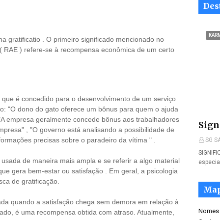
Des
KAR
na gratificatio . O primeiro significado mencionado no
 ( RAE ) refere-se à recompensa econômica de um certo
o que é concedido para o desenvolvimento de um serviço
lo: "O dono do gato oferece um bônus para quem o ajuda
, "A empresa geralmente concede bônus aos trabalhadores
Sign
esa" , "O governo está analisando a possibilidade de
ormações precisas sobre o paradeiro da vítima " .
SG S
SIGNIF
 usada de maneira mais ampla e se referir a algo material
especia
ue gera bem-estar ou satisfação . Em geral, a psicologia
a de gratificação.
Map
ntada quando a satisfação chega sem demora em relação à
Nomes
ro lado, é uma recompensa obtida com atraso. Atualmente,