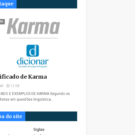
taque
MA
ificado de Karma
AN
12:08
ICADO E EXEMPLOS DE KARMA Segundo os
listas em questões lingüística…
a do site
Siglas