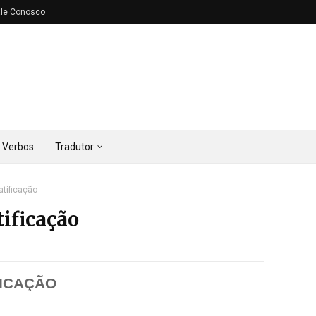
ale Conosco
Verbos
Tradutor
atificação
tificação
FICAÇÃO