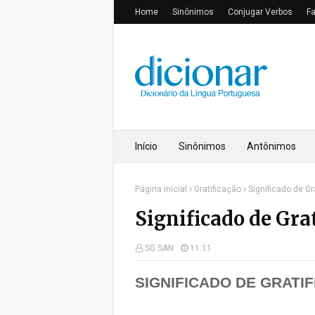
Home
Sinônimos
Conjugar Verbos
F
Início
Sinônimos
Antônimos
Página inicial
Gratificação
Significado de Gr
Significado de Gra
SG SAN
11:11
SIGNIFICADO DE
GRATI