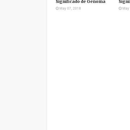
Significado de Genoma
Signi
May 07, 2018
May 