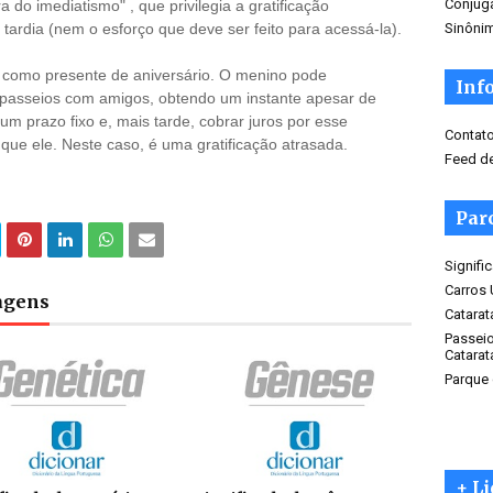
Conjug
 do imediatismo" , que privilegia a gratificação
o tardia (nem o esforço que deve ser feito para acessá-la).
Sinôni
como presente de aniversário. O menino pode
Inf
 passeios com amigos, obtendo um instante apesar de
um prazo fixo e, mais tarde, cobrar juros por esse
Contat
 que ele. Neste caso, é uma gratificação atrasada.
Feed de
Parc
Signif
Carros
tagens
Catarat
Passeio
Catarat
Parque
+ L