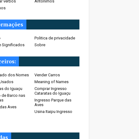
ar verbos
Antônimos
mos
ormações
o
Politica de privacidade
 Significados
Sobre
eiros:
icado dos Nomes
Vender Carros
 Usados
Meaning of Names
as do Iguaçu
Comprar Ingresso
Cataratas do Iguaçu
 de Barco nas
as
Ingresso Parque das
Aves
 das Aves
Usina Itaipu Ingresso
idas