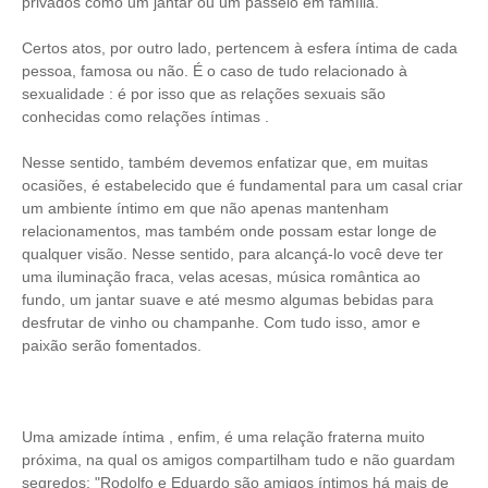
privados como um jantar ou um passeio em família.
Certos atos, por outro lado, pertencem à esfera íntima de cada
pessoa, famosa ou não. É o caso de tudo relacionado à
sexualidade : é por isso que as relações sexuais são
conhecidas como relações íntimas .
Nesse sentido, também devemos enfatizar que, em muitas
ocasiões, é estabelecido que é fundamental para um casal criar
um ambiente íntimo em que não apenas mantenham
relacionamentos, mas também onde possam estar longe de
qualquer visão. Nesse sentido, para alcançá-lo você deve ter
uma iluminação fraca, velas acesas, música romântica ao
fundo, um jantar suave e até mesmo algumas bebidas para
desfrutar de vinho ou champanhe. Com tudo isso, amor e
paixão serão fomentados.
Uma amizade íntima , enfim, é uma relação fraterna muito
próxima, na qual os amigos compartilham tudo e não guardam
segredos: "Rodolfo e Eduardo são amigos íntimos há mais de