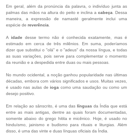
Em geral, além da pronúncia da palavra, o indivíduo junta as
palmas das mãos na altura do peito e inclina a
cabeça
. Dessa
maneira, a expressão de namasté geralmente inclui uma
espécie de
reverência
.
A
idade
desse termo não é conhecida exatamente, mas é
estimado em cerca de três milênios. Em suma, poderíamos
dizer que substitui o "olá" e o "adeus" da nossa língua, e todas
as suas variações, pois serve para complementar o momento
da reunião e a despedida entre duas ou mais pessoas.
No mundo ocidental, a noção ganhou popularidade nas últimas
décadas, embora com vários significados e usos. Muitas vezes,
é usado nas aulas de
ioga
como uma saudação ou como um
desejo positivo.
Em relação ao sânscrito, é uma das
línguas
da Índia que está
entre as mais antigas, dentre as quais foram documentadas,
somente abaixo do grego hitita e micênico. Hoje, é usado no
hinduísmo, jainismo e budismo para rituais e liturgias. Além
disso, é uma das vinte e duas línguas oficiais da Índia.