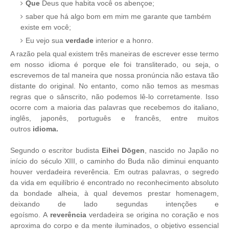
Que
Deus que habita você os abençoe;
saber que há algo bom em mim me garante que também
existe em você;
Eu vejo sua
verdade
interior e a honro.
A razão pela qual existem três maneiras de escrever esse termo
em nosso idioma é porque ele foi transliterado, ou seja, o
escrevemos de tal maneira que nossa pronúncia não estava tão
distante do original. No entanto, como não temos as mesmas
regras que o sânscrito, não podemos lê-lo corretamente. Isso
ocorre com a maioria das palavras que recebemos do italiano,
inglês, japonês, português e francês, entre muitos
outros
idioma.
Segundo o escritor budista
Eihei Dōgen
, nascido no Japão no
início do século XIII, o caminho do Buda não diminui enquanto
houver verdadeira reverência. Em outras palavras, o segredo
da vida em equilíbrio é encontrado no reconhecimento absoluto
da bondade alheia, à qual devemos prestar homenagem,
deixando de lado segundas intenções e
egoísmo. A
reverência
verdadeira se origina no coração e nos
aproxima do corpo e da mente iluminados, o objetivo essencial