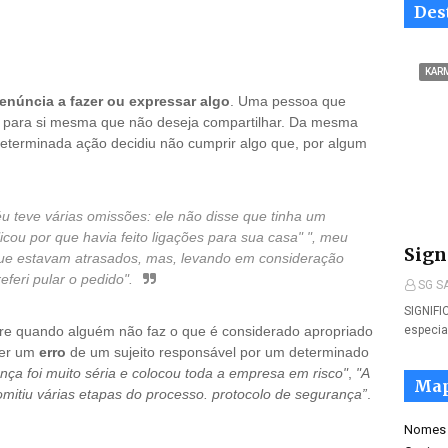
Des
KAR
renúncia a fazer ou expressar algo
. Uma pessoa que
para si mesma que não deseja compartilhar. Da mesma
determinada ação decidiu não cumprir algo que, por algum
éu teve várias omissões: ele não disse que tinha um
icou por que havia feito ligações para sua casa" "
,
meu
Sign
que estavam atrasados, mas, levando em consideração
eferi pular o pedido"
.
SG S
SIGNIF
re quando alguém não faz o que é considerado apropriado
especia
ser um
erro
de um sujeito responsável por um determinado
ança foi muito séria e colocou toda a empresa em risco"
,
"A
Map
o omitiu várias etapas do processo. protocolo de segurança”
.
Nomes