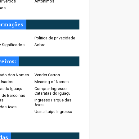
ar verbos
Antônimos
mos
ormações
o
Politica de privacidade
 Significados
Sobre
eiros:
icado dos Nomes
Vender Carros
 Usados
Meaning of Names
as do Iguaçu
Comprar Ingresso
Cataratas do Iguaçu
 de Barco nas
as
Ingresso Parque das
Aves
 das Aves
Usina Itaipu Ingresso
idas