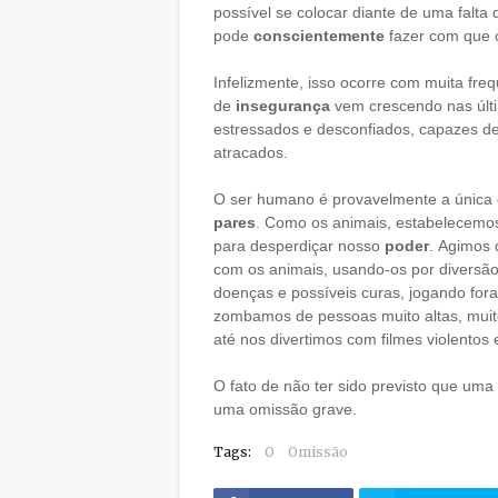
possível se colocar diante de uma falt
pode
conscientemente
fazer com que o
Infelizmente, isso ocorre com muita fr
de
insegurança
vem crescendo nas últ
estressados e desconfiados, capazes d
atracados.
O ser humano é provavelmente a única 
pares
. Como os animais, estabelecemos
para desperdiçar nosso
poder
. Agimos 
com os animais, usando-os por diversão
doenças e possíveis curas, jogando fora
zombamos de pessoas muito altas, muito
até nos divertimos com filmes violentos
O fato de não ter sido previsto que uma
uma omissão grave.
Tags:
O
Omissão