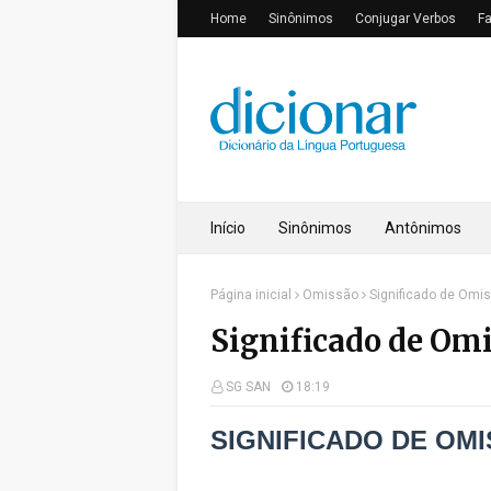
Home
Sinônimos
Conjugar Verbos
F
Início
Sinônimos
Antônimos
Página inicial
Omissão
Significado de Omi
Significado de Om
SG SAN
18:19
SIGNIFICADO DE
OMI