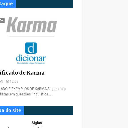
taque
MA
ificado de Karma
AN
12:08
ICADO E EXEMPLOS DE KARMA Segundo os
listas em questões lingüística…
a do site
Siglas