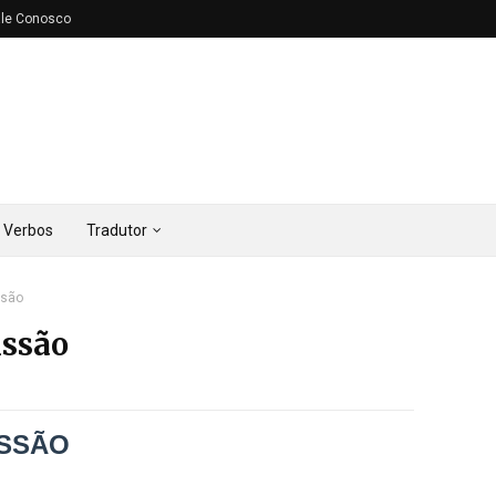
ale Conosco
Verbos
Tradutor
ssão
issão
SSÃO