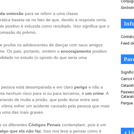
Conjug
Sinôni
 da omissão
para se referir a uma classe
rática baseia-se no fato de que, devido à resposta certa
Inf
lo positivo é induzida como resultado. Isso significa que o
omissão do prêmio.
Contat
Feed de
que proíbe os adolescentes de dançar com seus amigos
e. Os pais, portanto, omitem o
encorajamento
positivo
bilidade no estudo (o oposto do que seria uma
Parc
Signif
Carros
Catarat
 pessoa está desamparada e em claro
perigo
e não a
Passeio
a nenhum risco para si ou para terceiros, é
um crime
. A
Catarat
riando de multa a prisão, que pode durar entre seis
Parque
 vítima sofrer um acidente causado pela pessoa que mais
rá uma das mais graves.
ue os diferentes
Códigos Penais
contemplam, pois é um
algo que ela não faz
. Isso nos leva a pensar como é
+ L